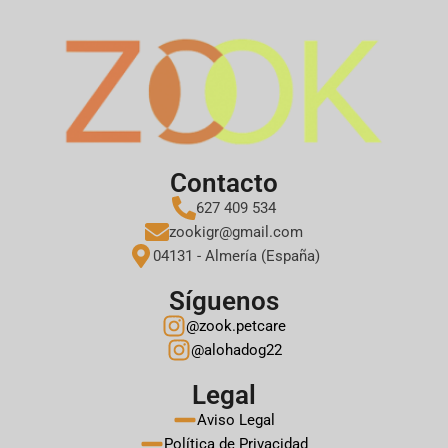
Contacto
627 409 534
zookigr@gmail.com
04131 - Almería (España)
Síguenos
@zook.petcare
@alohadog22
Legal
Aviso Legal
Política de Privacidad