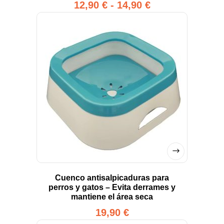
12,90
€
-
14,90
€
Cuenco antisalpicaduras para
perros y gatos – Evita derrames y
mantiene el área seca
19,90
€