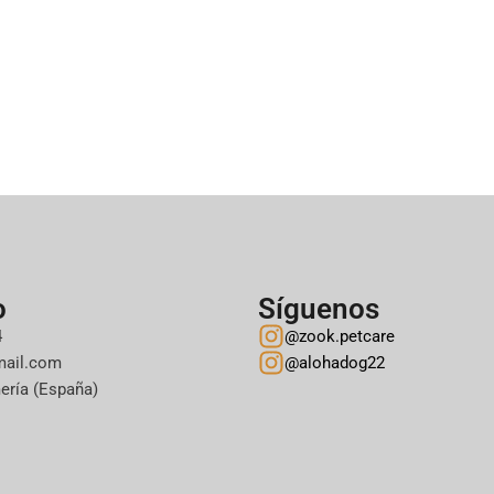
o
Síguenos
4
@zook.petcare
mail.com
@alohadog22
ería (España)